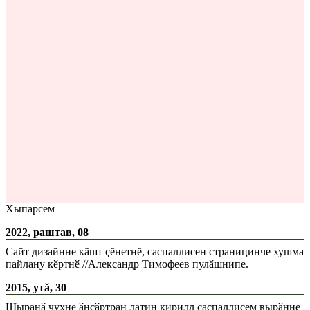
Хыпарсем
2022, раштав, 08
Сайт дизайнне кӑшт ҫӗнетнӗ, саспаллисен страницинче хушма
пайлану кӗртнӗ //Александр Тимофеев пулӑшнипе.
2015, утă, 30
Шыранӑ чухне ӑнсӑртран латин кирилл саспаллисем вырӑнне