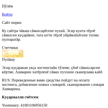
Пӳлĕм
Войти
Сайт пирки
Ку сайтра чăваш сăмахсарĕсене пухнă. Эсир кунта тĕрлĕ
сăмахсен куçарăвне, тата ытти тĕрлĕ уйрăмлăхĕсене тупма
пултаратăр.
Счетчики
Пулăшу
Эсир куçаракан укçа хостингшăн тӳлеме, çĕнĕ сăмахсарсем
кĕртме, Ашмарин хатĕрленĕ сăмах пуххине сканерлама кайĕ.
RUS: Переведенные вами средства пойдут на оплату
хостинга, добавление новых словарей, сканирование словаря
Ашмарина.
Куçармалли счётсем
:
Yoomoney: 41001106956150