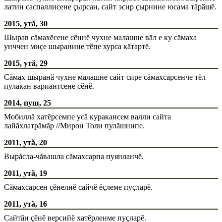
латин саспаллисене ҫырсан, сайт эсир ҫырнине юсама тӑрӑшӗ.
2015, утă, 30
Шырав сӑмахӗсене сӗннӗ чухне малашне вӑл е ку сӑмаха
унччен миҫе шыранине тӗпе хурса кӑтартӗ.
2015, утă, 29
Сăмах шыранӑ чухне малашне сайт сире сăмахсарсенче тĕл
пулакан вариантсене сĕнĕ.
2014, пуш, 25
Мобиллă хатĕрсемпе усă куракансем валли сайта
лайăхлатрăмăр //Мирон Толи пулăшнипе.
2011, утă, 20
Вырăсла-чăвашла сăмахсарпа пуянланчĕ.
2011, утă, 19
Сăмахсарсен çĕнелнĕ сайчĕ ĕçлеме пуçларĕ.
2011, утă, 16
Сайтăн çĕнĕ версийĕ хатĕрленме пуçларĕ.