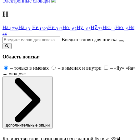
Электронные словари
Н
На
Нă
Не
Ни
Но
Ну
Нӳ
Ны
Ню
Ня
1726
131
1323
312
167
105
73
11
19
44
Введите слово для поиска
Область поиска:
–
только в именах
–
в именах и внутри
–
«йу»,«йа»
→ «ю»,«я»
дополнительные опции
Количество слов, начинающихся с данной буквы: 3964.