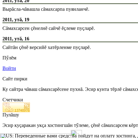
2011, утă, 20
Вырăсла-чăвашла сăмахсарпа пуянланчĕ.
2011, утă, 19
Сăмахсарсен çĕнелнĕ сайчĕ ĕçлеме пуçларĕ.
2011, утă, 16
Сайтăн çĕнĕ версийĕ хатĕрленме пуçларĕ.
Пӳлĕм
Войти
Сайт пирки
Ку сайтра чăваш сăмахсарĕсене пухнă. Эсир кунта тĕрлĕ сăмахс
Счетчики
Пулăшу
Эсир куçаракан укçа хостингшăн тӳлеме, çĕнĕ сăмахсарсем кĕр
RUS: Переведенные вами средства пойдут на оплату хостинга,