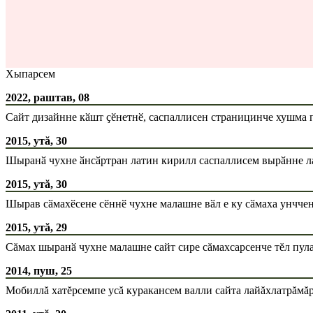
Хыпарсем
2022, раштав, 08
Сайт дизайнне кӑшт ҫӗнетнӗ, саспаллисен страницинче хушма 
2015, утă, 30
Шыранӑ чухне ӑнсӑртран латин кирилл саспаллисем вырӑнне ла
2015, утă, 30
Шырав сӑмахӗсене сӗннӗ чухне малашне вӑл е ку сӑмаха унччен
2015, утă, 29
Сăмах шыранӑ чухне малашне сайт сире сăмахсарсенче тĕл пула
2014, пуш, 25
Мобиллă хатĕрсемпе усă куракансем валли сайта лайăхлатрăмă