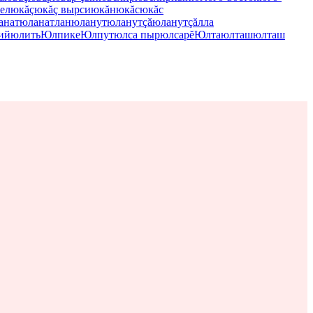
ел
юкăç
юкăç вырси
юкăн
юкăс
юкăс
анат
юланатлан
юланут
юланутçă
юланутçăлла
ий
юлить
Юлпике
Юлпут
юлса пыр
юлсарĕ
Юлта
юлташ
юлташ