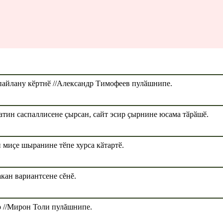
пайлану кӗртнӗ //Александр Тимофеев пулӑшнипе.
тин саспаллисене ҫырсан, сайт эсир ҫырнине юсама тӑрӑшӗ.
 миҫе шыранине тӗпе хурса кӑтартӗ.
кан вариантсене сĕнĕ.
р //Мирон Толи пулăшнипе.