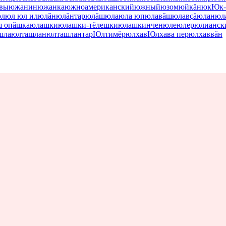
вы
южанин
южанка
южноамериканский
южный
юзом
юйкăн
юк
Юк-
л
юл
юл ил
юлăн
юлăнтар
юлăш
юла
юла юп
юлавăш
юлавçă
юлан
юл
 опăшка
юлашки
юлашки-тĕлешки
юлашкинчен
юле
юлер
юлианск
шла
юлташлан
юлташлантар
Юлтимĕр
юлхав
Юлхава пер
юлхаввăн