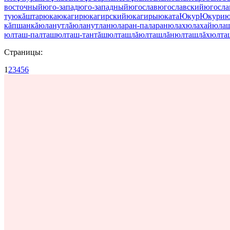
восточный
юго-запад
юго-западный
югослав
югославский
югосла
ту
юкăштар
юка
юкагир
юкагирский
юкагиры
юката
Юкур
Юкури
ю
кăпшанкă
юланутлă
юланутлан
юларан-паларан
юлах
юлахай
юлаш
юлташ-палташ
юлташ-тантăш
юлташлă
юлташлăн
юлташлăх
юлта
Страницы:
1
2
3
4
5
6