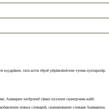
ен куçарăвне, тата ытти тĕрлĕ уйрăмлăхĕсене тупма пултаратăр.
тме, Ашмарин хатĕрленĕ сăмах пуххине сканерлама кайĕ.
 добавление новых словарей, сканирование словаря Ашмарина.