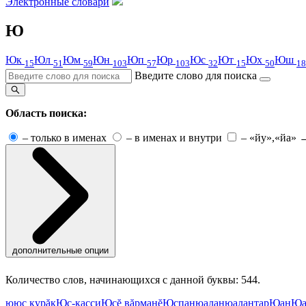
Электронные словари
Ю
Юк
Юл
Юм
Юн
Юп
Юр
Юс
Ют
Юх
Юш
15
51
59
103
57
103
32
15
50
18
Введите слово для поиска
Область поиска:
–
только в именах
–
в именах и внутри
–
«йу»,«йа» 
дополнительные опции
Количество слов, начинающихся с данной буквы: 544.
ю
юç курăк
Юç-касси
Юçĕ вăрманĕ
Юçпан
юалан
юалантар
Юан
Юа